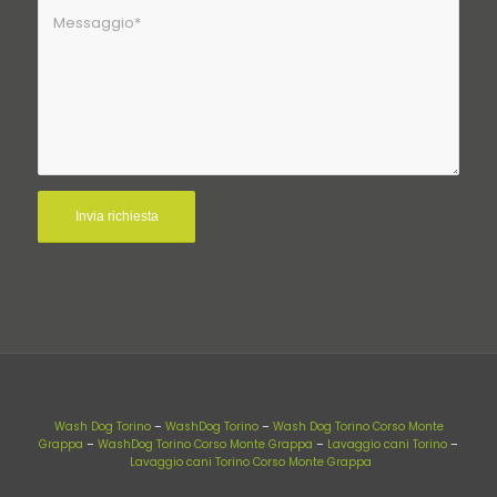
Wash Dog Torino
–
WashDog Torino
–
Wash Dog Torino Corso Monte
Grappa
–
WashDog Torino Corso Monte Grappa
–
Lavaggio cani Torino
–
Lavaggio cani Torino Corso Monte Grappa