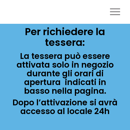
Per richiedere la
LA SPA PER IL TUO CANE
tessera:
Wash Dog offre tutti i servizi che servono per
prenderti cura del tuo cane
La tessera può essere
attivata solo in negozio
durante gli orari di
apertura indicati in
basso nella pagina.
Dopo l’attivazione si avrà
accesso al locale 24h